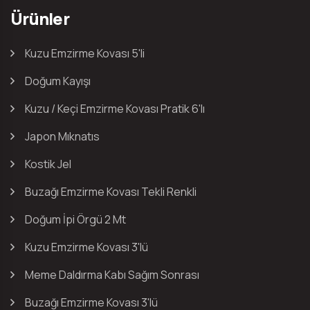
Ürünler
Kuzu Emzirme Kovası 5'li
Doğum Kayışı
Kuzu / Keçi Emzirme Kovası Pratik 6'lı
Japon Mıknatıs
Kostik Jel
Buzağı Emzirme Kovası Tekli Renkli
Doğum İpi Örgü 2 Mt
Kuzu Emzirme Kovası 3'lü
Meme Daldırma Kabı Sağım Sonrası
Buzağı Emzirme Kovası 3'lü