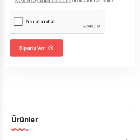
Kvkk ve Aydınlatma Metni
'ni okudum anladım.
Sipariş Ver
Ürünler