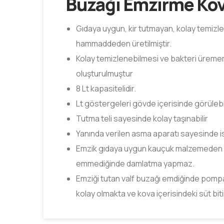
Buzağı Emzirme Kov
Gıdaya uygun, kir tutmayan, kolay temizl
hammaddeden üretilmiştir.
Kolay temizlenebilmesi ve bakteri üreme
oluşturulmuştur
8 Lt kapasitelidir.
Lt göstergeleri gövde içerisinde görüleb
Tutma teli sayesinde kolay taşınabilir
Yanında verilen asma aparatı sayesinde is
Emzik gıdaya uygun kauçuk malzemeden ür
emmediğinde damlatma yapmaz.
Emziği tutan valf buzağı emdiğinde pompa
kolay olmakta ve kova içerisindeki süt b