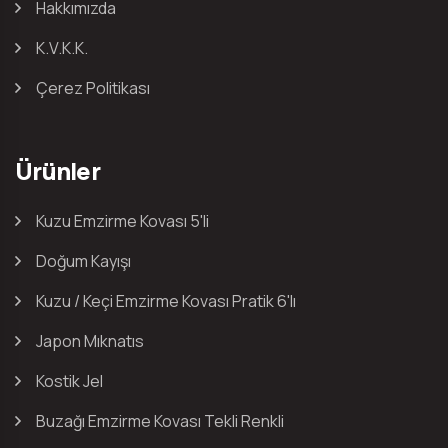
Hakkımızda
K.V.K.K.
Çerez Politikası
Ürünler
Kuzu Emzirme Kovası 5'li
Doğum Kayışı
Kuzu / Keçi Emzirme Kovası Pratik 6'lı
Japon Mıknatıs
Kostik Jel
Buzağı Emzirme Kovası Tekli Renkli